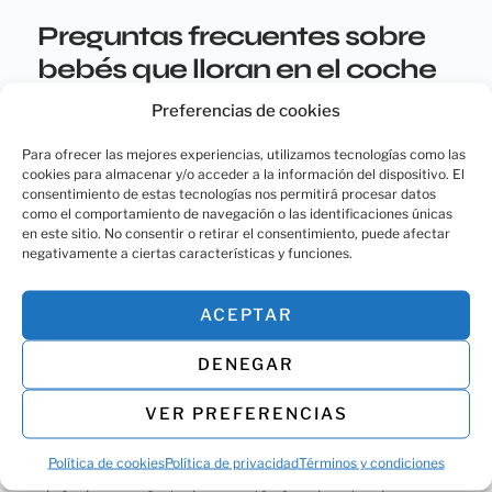
Preguntas frecuentes sobre
bebés que lloran en el coche
Preferencias de cookies
1. ¿Por qué mi bebé odia el coche?
Para ofrecer las mejores experiencias, utilizamos tecnologías como las
Algunos bebés se sienten incómodos en la silla de coche
cookies para almacenar y/o acceder a la información del dispositivo. El
porque no pueden moverse libremente o porque no están
consentimiento de estas tecnologías nos permitirá procesar datos
acostumbrados al entorno cerrado del vehículo. Otros
como el comportamiento de navegación o las identificaciones únicas
pueden sentirse aislados si no pueden verte mientras
en este sitio. No consentir o retirar el consentimiento, puede afectar
negativamente a ciertas características y funciones.
viajan.
2. ¿Cómo puedo calmar a mi bebé si
ACEPTAR
empieza a llorar mientras
conduzco?
DENEGAR
Lo más importante es mantener la calma y buscar un lugar
VER PREFERENCIAS
seguro para detenerte. Una vez que hayas parado, revisa si
el bebé tiene hambre, necesita un cambio de pañal o
Política de cookies
Política de privacidad
Términos y condiciones
simplemente busca consuelo. Háblale suavemente,