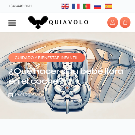
+34644818611
CUIDADO Y BIENESTAR INFANTIL
¿Qué hacer si tu bebé llora
en el coche?
19/01/2025