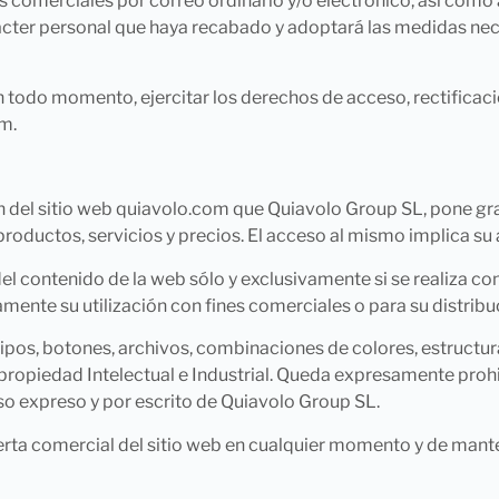
comerciales por correo ordinario y/o electrónico, así como al
ácter personal que haya recabado y adoptará las medidas nece
 todo momento, ejercitar los derechos de acceso, rectificaci
m.
ón del sitio web quiavolo.com que Quiavolo Group SL, pone gr
productos, servicios y precios. El acceso al mismo implica su 
 del contenido de la web sólo y exclusivamente si se realiza c
mente su utilización con fines comerciales o para su distrib
otipos, botones, archivos, combinaciones de colores, estructu
propiedad Intelectual e Industrial. Queda expresamente prohi
so expreso y por escrito de Quiavolo Group SL.
erta comercial del sitio web en cualquier momento y de mante