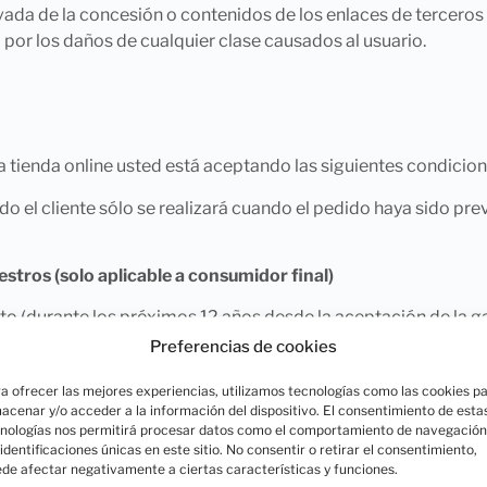
da de la concesión o contenidos de los enlaces de terceros a
or los daños de cualquier clase causados al usuario.
 tienda online usted está aceptando las siguientes condicion
itado el cliente sólo se realizará cuando el pedido haya sido 
iestros (solo aplicable a consumidor final)
o (durante los próximos 12 años desde la aceptación de la garan
ellenando el formulario
Activación de la garantía
, donde se esp
Preferencias de cookies
ara poder activar la garantía es de 30 días naturales desde l
a ofrecer las mejores experiencias, utilizamos tecnologías como las cookies p
acenar y/o acceder a la información del dispositivo. El consentimiento de esta
nologías nos permitirá procesar datos como el comportamiento de navegación
ulario “
Notificar un siniestro
” donde se le pedirá su nombre, un
 identificaciones únicas en este sitio. No consentir o retirar el consentimiento,
ección donde se quiera recibir la nueva silla. No se podrá notifi
de afectar negativamente a ciertas características y funciones.