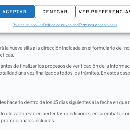
arnos la silla (siempre a portes pagados) a la siguiente direcci
ACEPTAR
DENEGAR
VER PREFERENCIA
Política de cookies
Política de privacidad
Términos y condiciones
 la nueva silla a la dirección indicada en el formulario de “noti
cticas.
antes de finalizar los procesos de verificación de la informaci
totalidad una vez finalizados todos los trámites. En estos ca
 hacerlo dentro de los 15 días siguientes a la fecha en que r
o utilizado, esté en perfectas condiciones, en su embalaje 
s promocionales incluidos.