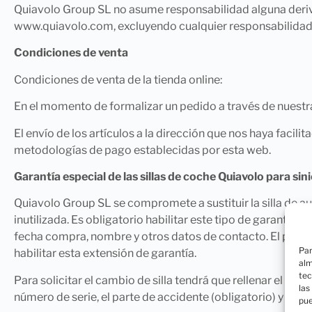
Quiavolo Group SL no asume responsabilidad alguna deriva
www.quiavolo.com, excluyendo cualquier responsabilidad p
Condiciones de venta
Condiciones de venta de la tienda online:
En el momento de formalizar un pedido a través de nuestra
El envío de los artículos a la dirección que nos haya facil
metodologías de pago establecidas por esta web.
Garantía especial de las sillas de coche Quiavolo para sin
Quiavolo Group SL se compromete a sustituir la silla de aut
inutilizada. Es obligatorio habilitar este tipo de garantía r
fecha compra, nombre y otros datos de contacto. El plazo p
Par
habilitar esta extensión de garantía.
alm
tec
Para solicitar el cambio de silla tendrá que rellenar el form
las
número de serie, el parte de accidente (obligatorio) y la dir
pue