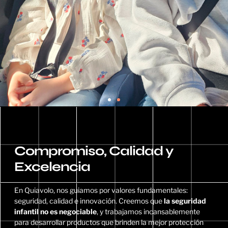
Safety Rest by
Compromiso, Calidad y
Quiavolo: tu hijo en
Excelencia
el coche más
En Quiavolo, nos guiamos por valores fundamentales:
cómodo y seguro
seguridad, calidad e innovación. Creemos que
la seguridad
infantil no es negociable
, y trabajamos incansablemente
para desarrollar productos que brinden la mejor protección