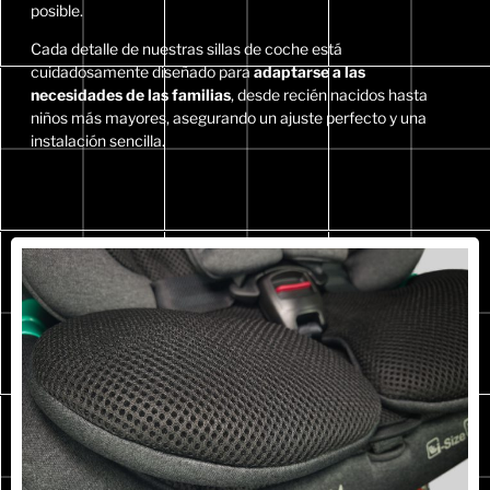
Diseñado para cuidar su postura, evita que su
posible.
cabeza se venza al dormir.
Cada detalle de nuestras sillas de coche está
cuidadosamente diseñado para
adaptarse a las
necesidades de las familias
, desde recién nacidos hasta
COMPRAR AHORA
niños más mayores, asegurando un ajuste perfecto y una
instalación sencilla.