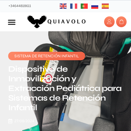
+34644818611
SISTEMA DE RETENCIÓN INFANTIL
Dispositivo de
Inmovilización y
Extracción Pediátrica para
Sistemas de Retención
Infantil
27/08/2024