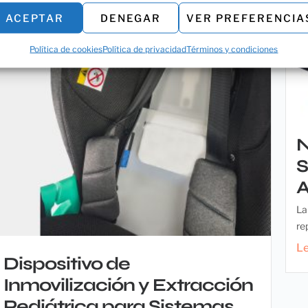
ACEPTAR
DENEGAR
VER PREFERENCIA
Política de cookies
Política de privacidad
Términos y condiciones
N
S
A
La
re
L
Dispositivo de
Inmovilización y Extracción
Pediátrica para Sistemas