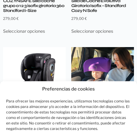
COZYNSAFE Silla coche
Silla de Coche Evolutiva
grupo 0 1 2 3 isofix giratoria 360
Giratoria Isofix – Standford
Standford i-Size
Cozy N Safe
279,00
€
279,00
€
Seleccionar opciones
Seleccionar opciones
Preferencias de cookies
Para ofrecer las mejores experiencias, utilizamos tecnologías como las
cookies para almacenar y/o acceder a la información del dispositivo. El
consentimiento de estas tecnologías nos permitirá procesar datos
como el comportamiento de navegación o las identificaciones únicas
Silla de coche grupo 1 2 3 isofix
Sujeta cabezas coche para
en este sitio. No consentir o retirar el consentimiento, puede afectar
Hudson i-Size COZYNSAFE
niños SAFETY REST
negativamente a ciertas características y funciones.
189,00
€
29,95
€