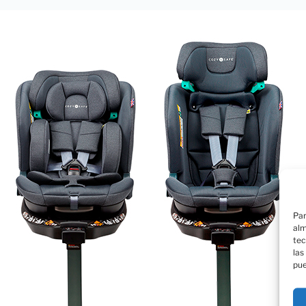
Par
alm
tec
las
pue