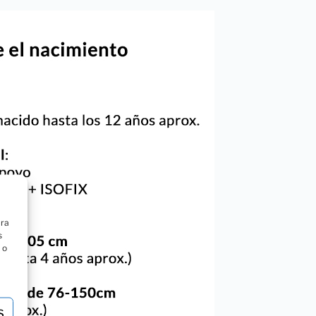
ara
s
 o
S