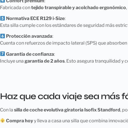
Confort premium
:
Fabricada con
tejido transpirable y acolchado ergonómico
Normativa ECE R129 i-Size
:
Esta silla cumple con los estándares de seguridad más estric
Protección avanzada
:
Cuenta con refuerzos de impacto lateral (SPS) que absorben l
Garantía de confianza
:
Incluye una
garantía de 2 años
. Esto asegura tranquilidad y c
Haz que cada viaje sea más fá
Con la
silla de coche evolutiva giratoria Isofix Standford
, p
Compra hoy
y lleva a casa una silla que combina innovaci