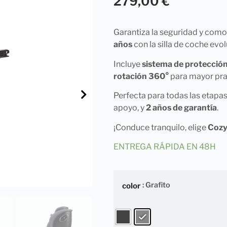
279,00
€
Garantiza la seguridad y como
años
con la silla de coche evo
Incluye
sistema de protección
rotación 360°
para mayor pra
Perfecta para todas las etapas 
apoyo, y
2 años de garantía
.
¡Conduce tranquilo, elige
Cozy
ENTREGA RÁPIDA EN 48H
: Grafito
color