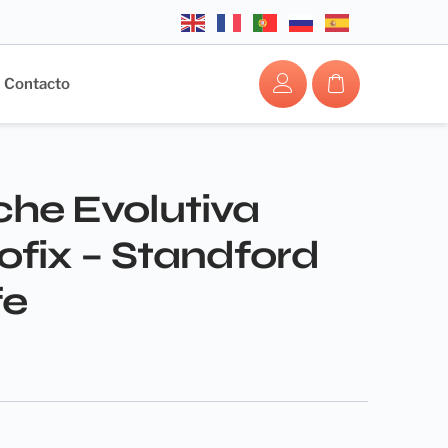
Contacto
che Evolutiva
sofix – Standford
fe