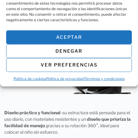
consentimiento de estas tecnologías nos permitirá procesar datos
Comodidad que se nota
: cuenta con
acolchado profundo y
como el comportamiento de navegación o las identificaciones únicas
extra suave
, reductor para recién nacidos, 17 posiciones de
en este sitio. No consentir o retirar el consentimiento, puede afectar
reposacabezas y 5 posiciones de reclinación (4 a contramarcha),
negativamente a ciertas características y funciones.
garantizando una postura ergonómica y confortable en cada
etapa y en trayectos cortos o largos.
ACEPTAR
DENEGAR
VER PREFERENCIAS
Política de cookies
Política de privacidad
Términos y condiciones
Diseño práctico y funcional
: su estructura está pensada para el
uso diario, con materiales resistentes y un
diseño que prioriza la
facilidad de manejo
gracias a su rotación 360°, ideal para
colocar al niño sin esfuerzo.