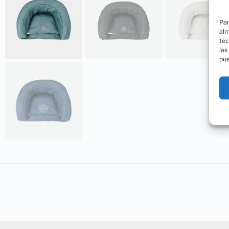
Par
alm
tec
las
pue