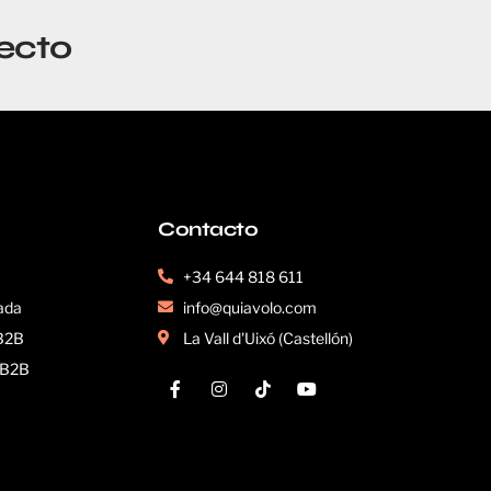
ecto
Contacto
+34 644 818 611
ada
info@quiavolo.com
 B2B
La Vall d'Uixó (Castellón)
s B2B