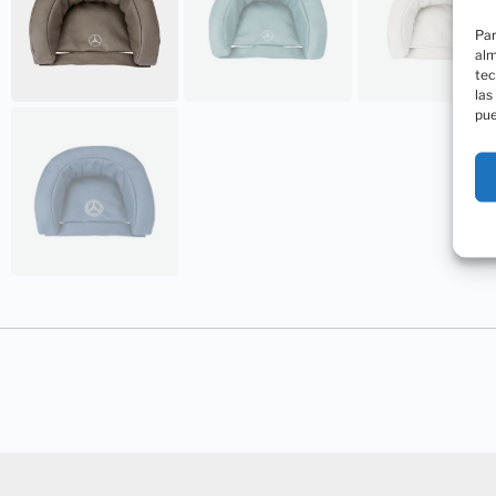
Par
alm
tec
las
pue