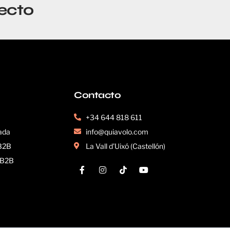
ecto
Contacto
+34 644 818 611
ada
info@quiavolo.com
 B2B
La Vall d'Uixó (Castellón)
s B2B