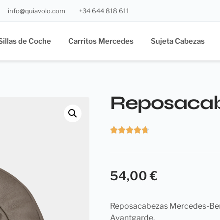
info@quiavolo.com
+34 644 818 611
Sillas de Coche
Carritos Mercedes
Sujeta Cabezas
Reposacab
54,00
€
Reposacabezas Mercedes-Benz 
Avantgarde.