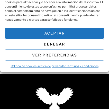
cookies para almacenar y/o acceder a la información del dispositivo. El
Compartir:
consentimiento de estas tecnologías nos permitirá procesar datos
como el comportamiento de navegación o las identificaciones únicas
en este sitio. No consentir o retirar el consentimiento, puede afectar
negativamente a ciertas características y funciones.
ACEPTAR
DENEGAR
Protección y Confort para Cada
VER PREFERENCIAS
Trayecto
Política de cookies
Política de privacidad
Términos y condiciones