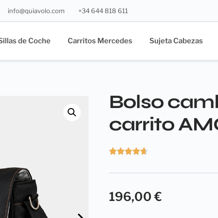
info@quiavolo.com
+34 644 818 611
Sillas de Coche
Carritos Mercedes
Sujeta Cabezas
Bolso cam
carrito A
196,00
€