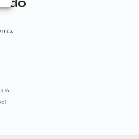
zado
o más.
mano.
so!