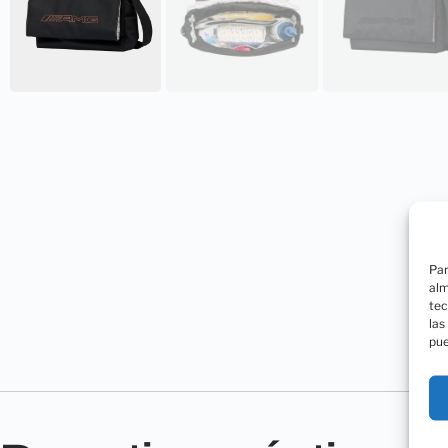
Par
alm
tec
las
pue