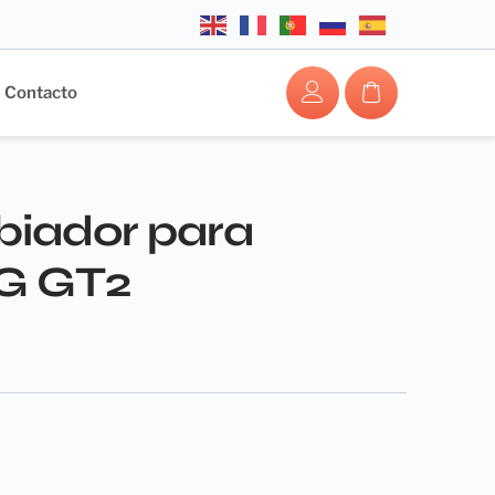
Contacto
biador para
MG GT2