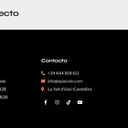
ecto
Contacto
+34 644 818 611
ada
info@quiavolo.com
 B2B
La Vall d'Uixó (Castellón)
s B2B