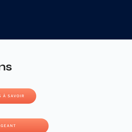
ns
 À SAVOIR
AGEANT