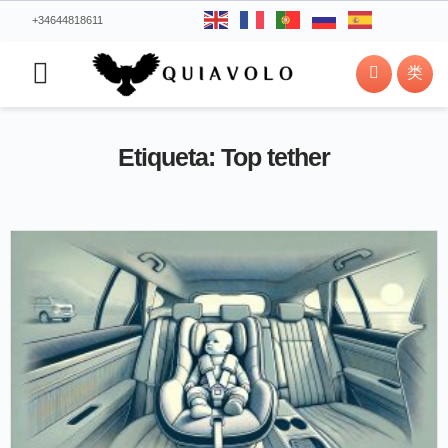
+34644818611
Etiqueta: Top tether