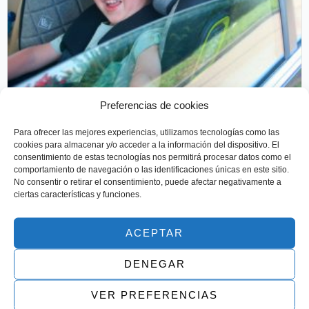
Preferencias de cookies
¿Sabías por qué las sillas de coche
Para ofrecer las mejores experiencias, utilizamos tecnologías como las
cookies para almacenar y/o acceder a la información del dispositivo. El
giratorias son más seguras?
consentimiento de estas tecnologías nos permitirá procesar datos como el
comportamiento de navegación o las identificaciones únicas en este sitio.
Las sillas de coche giratorias han ganado popularidad debido
No consentir o retirar el consentimiento, puede afectar negativamente a
a su versatilidad y los beneficios...
ciertas características y funciones.
Leer más
ACEPTAR
DENEGAR
VER PREFERENCIAS