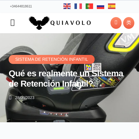
+34644818611
SISTEMA DE RETENCIÓN INFANTIL
Qué es realmente un Sistema
de Retención Infantil?
28/03/2023