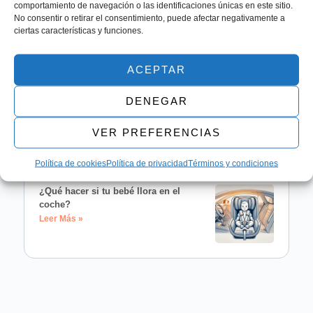
comportamiento de navegación o las identificaciones únicas en este sitio.
No consentir o retirar el consentimiento, puede afectar negativamente a
ciertas características y funciones.
Cómo evitar que los niños se mareen
en los viajes en coche
Leer Más »
ACEPTAR
DENEGAR
Cómo viajar con tu bebé en coche
durante el verano
VER PREFERENCIAS
Leer Más »
Política de cookies
Política de privacidad
Términos y condiciones
¿Qué hacer si tu bebé llora en el
coche?
Leer Más »