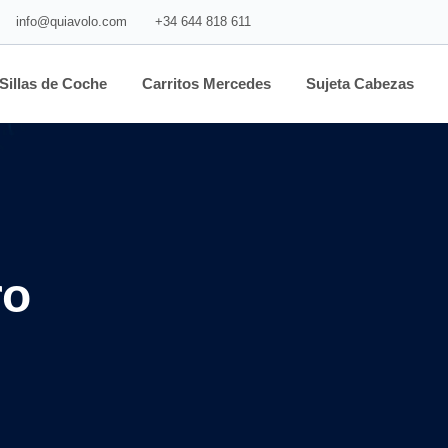
info@quiavolo.com
+34 644 818 611
Sillas de Coche
Carritos Mercedes
Sujeta Cabezas
ro