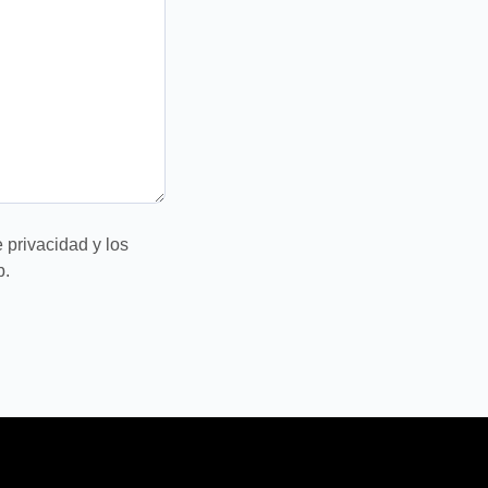
e privacidad
y
los
b.