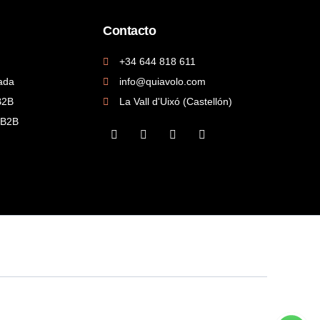
Contacto
+34 644 818 611
ada
info@quiavolo.com
B2B
La Vall d'Uixó (Castellón)
 B2B